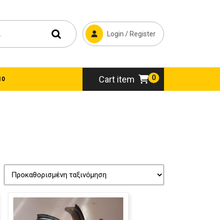
Login / Register
0
Cart item
10