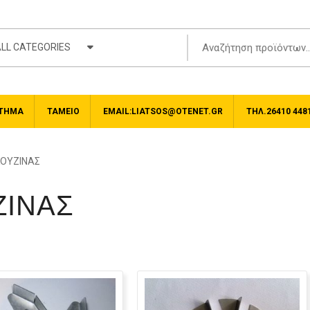
LL CATEGORIES
ΤΗΜΑ
ΤΑΜΕΊΟ
EMAIL:LIATSOS@OTENET.GR
ΤΗΛ.26410 448
ΚΟΥΖΙΝΑΣ
ΖΙΝΑΣ