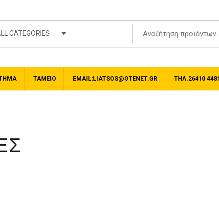
LL CATEGORIES
ΤΗΜΑ
ΤΑΜΕΊΟ
EMAIL:LIATSOS@OTENET.GR
ΤΗΛ.26410 448
ΕΣ