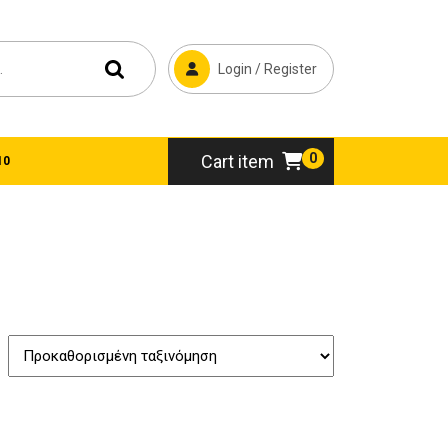
Login / Register
0
Cart item
10