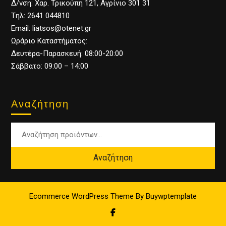
Δ/νση: Χαρ. Τρικούπη 121, Αγρίνιο 301 31
Tηλ: 2641 044810
Email: liatsos@otenet.gr
Ωράριο Καταστήματος:
Δευτέρα-Παρασκευή: 08:00-20:00
Σάββατο: 09:00 – 14:00
Αναζήτηση
Αναζήτηση
Ecommerce WordPress Theme
By Buywptemplate