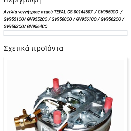
Αντλία γεννήτριας ατμού TEFAL CS-00144607 / GV9550CO /
GV9551CO/ GV9552CO / GV9560CO / GV9561CO / GV9562CO /
GV9563CO/ GV9564CO
Σχετικά προϊόντα