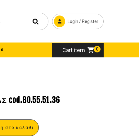
Login / Register
0
Cart item
10
cod.80.55.51.36
η στο καλάθι