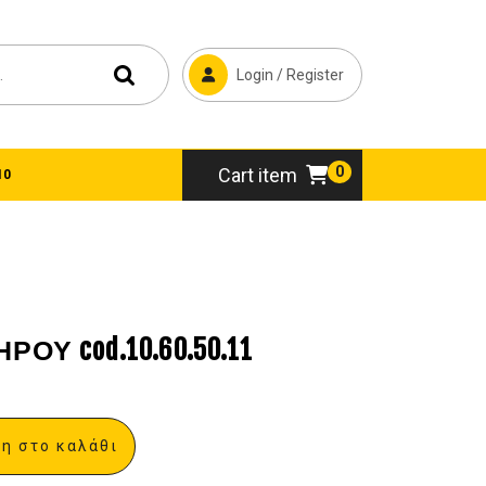
Login / Register
0
Cart item
10
ΟΥ cod.10.60.50.11
η στο καλάθι