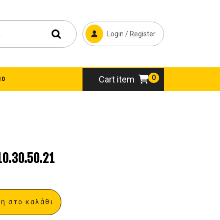
Login / Register
0
Cart item
10
.30.50.21
η στο καλάθι