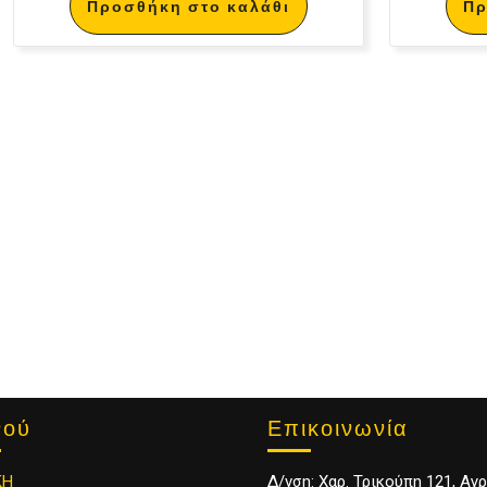
Προσθήκη στο καλάθι
Πρ
Επικοινωνία
νού
Δ/νση: Χαρ. Τρικούπη 121, Αγρ
ΚΗ