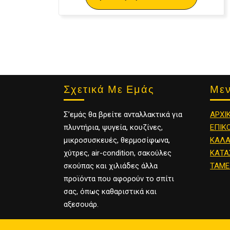
Σχετικά Με Εμάς
Με
Σ’εμάς θα βρείτε ανταλλακτικά για
ΑΡΧΙ
πλυντήρια, ψυγεία, κουζίνες,
ΕΠΙΚ
μικροσυσκευές, θερμοσίφωνα,
ΚΑΛΑ
χύτρες, air-condition, σακούλες
ΚΑΤΑ
σκούπας και χιλιάδες άλλα
ΤΑΜΕ
προϊόντα που αφορούν το σπίτι
σας, όπως καθαριστικά και
αξεσουάρ.