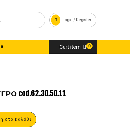
Login / Register
0
Cart item
10
Ο cod.62.30.50.11
η στο καλάθι