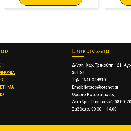
Επικοινωνία
νού
Δ/νση: Χαρ. Τρικούπη 121, Αγρ
ΚΗ
301 31
ΟΙΝΩΝΙΑ
Tηλ: 2641 044810
ΘΙ
Email: liatsos@otenet.gr
ΣΤΗΜΑ
Ωράριο Καταστήματος:
ΙΟ
Δευτέρα-Παρασκευή: 08:00-20
Σάββατο: 09:00 – 14:00