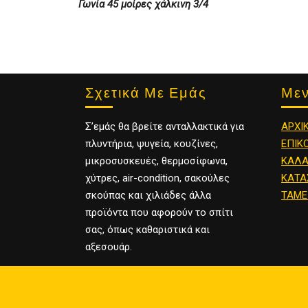
Γωνία 45 μοίρες χάλκινη 3/4
Σχετικά Με Εμάς
Με
Σ’εμάς θα βρείτε ανταλλακτικά για
ΑΡΧΙ
πλυντήρια, ψυγεία, κουζίνες,
ΕΠΙΚ
μικροσυσκευές, θερμοσίφωνα,
ΚΑΛΑ
χύτρες, air-condition, σακούλες
ΚΑΤΑ
σκούπας και χιλιάδες άλλα
ΤΑΜΕ
προϊόντα που αφορούν το σπίτι
σας, όπως καθαριστικά και
αξεσουάρ.