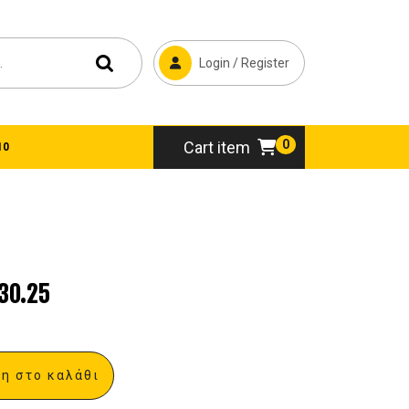
Login / Register
0
Cart item
10
30.25
η στο καλάθι