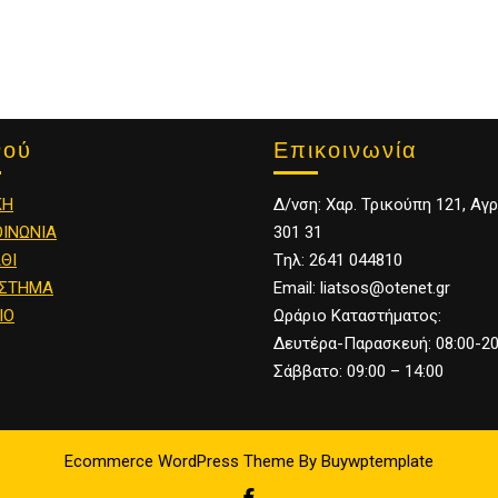
Επικοινωνία
νού
Δ/νση: Χαρ. Τρικούπη 121, Αγρ
ΚΗ
301 31
ΟΙΝΩΝΙΑ
Tηλ: 2641 044810
ΘΙ
Email: liatsos@otenet.gr
ΣΤΗΜΑ
Ωράριο Καταστήματος:
ΙΟ
Δευτέρα-Παρασκευή: 08:00-20
Σάββατο: 09:00 – 14:00
Ecommerce WordPress Theme
By Buywptemplate