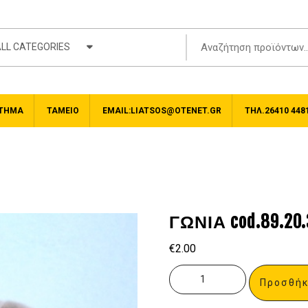
LL CATEGORIES
ΤΗΜΑ
ΤΑΜΕΊΟ
EMAIL:LIATSOS@OTENET.GR
ΤΗΛ.26410 448
ΓΩΝΙΑ cod.89.20.
€
2.00
Προσθήκ