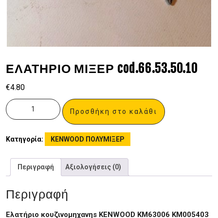
ΕΛΑΤΗΡΙΟ ΜΙΞΕΡ cod.66.53.50.10
€
4.80
Προσθήκη στο καλάθι
Κατηγορία:
KENWOOD ΠΟΛΥΜΙΞΕΡ
Περιγραφή
Αξιολογήσεις (0)
Περιγραφή
Ελατήριο κουζινομηχανηs KENWOOD KM63006 KM005403