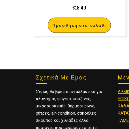
€
18.40
Προσθήκη στο καλάθι
Σχετικά Με Εμάς
Με
Σ’εμάς θα βρείτε ανταλλακτικά για
ΑΡΧΙ
πλυντήρια, ψυγεία, κουζίνες,
ΕΠΙΚ
μικροσυσκευές, θερμοσίφωνα,
ΚΑΛΑ
χύτρες, air-condition, σακούλες
ΚΑΤΑ
σκούπας και χιλιάδες άλλα
ΤΑΜΕ
προϊόντα που αφορούν το σπίτι