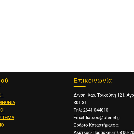
Επικοινωνία
νού
Δ/νση: Χαρ. Τρικούπη 121, Αγρ
ΚΗ
301 31
ΟΙΝΩΝΙΑ
Tηλ: 2641 044810
ΘΙ
Email: liatsos@otenet.gr
ΣΤΗΜΑ
Ωράριο Καταστήματος:
ΙΟ
Δευτέρα-Παρασκευή: 08:00-20