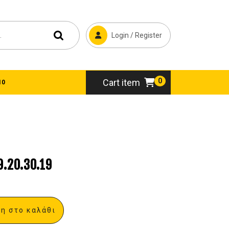
Login / Register
0
Cart item
10
20.30.19
η στο καλάθι