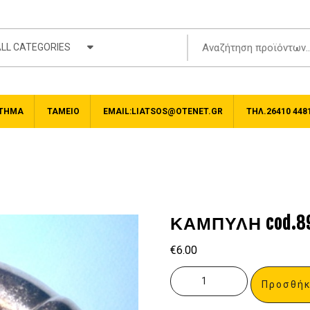
LL CATEGORIES
ΤΗΜΑ
ΤΑΜΕΊΟ
EMAIL:LIATSOS@OTENET.GR
ΤΗΛ.26410 448
ΚΑΜΠΥΛΗ cod.89.
€
6.00
Προσθήκ