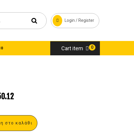
Login / Register
0
Cart item
10
0.12
η στο καλάθι