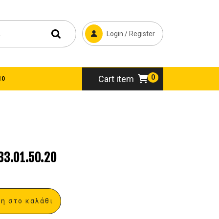
Login / Register
0
Cart item
10
.01.50.20
η στο καλάθι