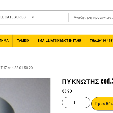
LL CATEGORIES
ΤΗΜΑ
ΤΑΜΕΊΟ
EMAIL:LIATSOS@OTENET.GR
ΤΗΛ.26410 448
ΤΗΣ cod.33.01.50.20
ΠΥΚΝΩΤΗΣ cod.33
€
3.90
Προσθήκ