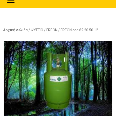
Αρχική σελίδα
/
ΨΥΓΕΙΟ
/
FREON
/ FREON cod.62.20.50.12